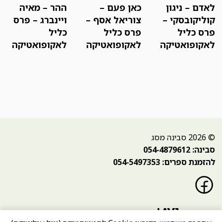
לאדם – ניגון
כאן פעם –
ההר – מאיה
קוליקובסקי –
צוריאל אסף –
ויינברג – פרס
פרס כליל
פרס כליל
כליל
לאקופואטיקה
לאקופואטיקה
לאקופואטיקה
© 2026 סבינה מסג
סבינה: 054-4879612
להזמנת ספרים: 054-5497353
פייסבוק
בניית אתר: