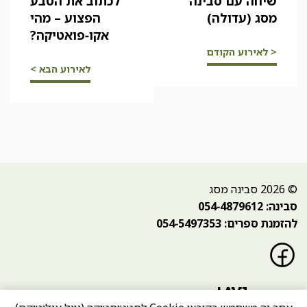
שיחה עם סבינה
לכתוב את הטבע
מסג (עדולה)
הפצוע – מהי
אקו-פואטיקה?
< לאירוע הקודם
לאירוע הבא >
© 2026 סבינה מסג
סבינה: 054-4879612
להזמנת ספרים: 054-5497353
פייסבוק
בניית אתר: