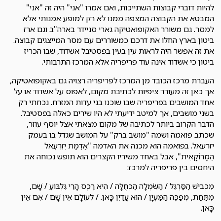
להיות דוברי קבוצות השתייכות, ואם אמרו "אני" היה זה "אני"
המבטא את הקבוצה המצפה ממנו לא רק למופע אמנותי אלא
למסר. גם משורר האקופואטיקה גארי סניידר בארה"ב וגם ארז
ביטון בארץ החלו את דרכם כמשוררים עם מסר המייצגים קבוצה.
את זה אפשר היה לראות עין בעין בפסטיבל אשדוד, שבו הכריז
ביטון כי אשדוד אינה עוד פריפריה אלא המרכז התרבותי.
העברת מרכז הכובד מן המרכז לפריפריה רצויה גם באקופואטיקה,
אך כאן זה מעורר ציפיות לכתיבת מקום, לאפוס על אשדוד או על
אחד המושבים בפריפריה שבו שוכנו בני עדות המזרח. נכחתי רק
בשני מושבים, אך למיטב ידיעתי לא היו שירים כאלה בפסטיבל.
הדבר הקרוב ביותר לכתיבה של מקום מצאתי אצל יוסף עוזר,
שכתב פואמה ושמה "מושב ברק" על המושב שגדל בו בעמק
יזרעאל. בפואמה הוא מכנה את האדמה "אַדְמַת יִזְרְעֶאל
הַמָּרוֹקָאִית", אבל באחד משיריו הקצרים הוא תופש נכוחה את
היחסים בין פריפריה למרכז:
מִכְּבִישׁ הַסַּרְגֵּל / הַשִּׂמְלָה הַכְּחֻלָּה / הִיא רֶכֶס הָרֵי גִּלְבּוֹעַ / שָׁם,
מִתַּחַת, מְפַכֶּה הַמַּעְיָן / הוּא עֲדַיִן כָּאן. / לְעוֹלָם אֵין שָׁם / אִם אֵין
כָּאן.