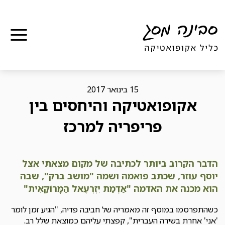
תפר
15 בינואר 2017
אקופואטיקה והיחסים בין
פריפריה למרכז
הדבר הקרוב ביותר לכתיבה של מקום מצאתי אצל
יוסף עוזר, שכתב פואמה ושמה "מושב ברק", שבה
הוא מכנה את האדמה "אַדְמַת יִזְרְעֶאל הַמָּרוֹקָאִית"
כשהתפרסמו במוסף זה מאמריה של חביבה פדיה, "הגיע זמן לומר
'אני' אחרת בשירה העברית", קפצתי עליהם כמוצאת שלל רב.