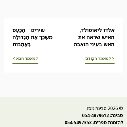
אלדו ליאופולד,
שירים | הַכַּעַס
האיש שראה את
מְשַׁכֵּךְ אֶת הַגְּדוֹלָה
האש בעיני הזאבה
בָּאֲהָבוֹת
< למאמר הקודם
למאמר הבא >
© 2026 סבינה מסג
סבינה: 054-4879612
להזמנת ספרים: 054-5497353