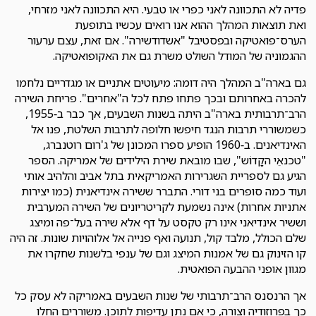
פדיה לא התכוונה לאני כפרי או טבעי. היא התכוונה לאני מזרחי,
ואת תוצאות המהלך ההוא אנו רואים עכשיו בתופעת
הערס־פואטיקה ובפסטיבל "אשדודשירה". אם זאת, עצם ערעור
ההגמוניה של המודל השולט משרת גם את האקופואטיקה.
גם בארה"ב המהלך היה דומה: מיעוטים אתניים או מגדריים נלחמו
להכרה באחרותם ובכך פתחו פתח לכל ה"אחרים". פריחת השירה
הרב־תרבותית בארה"ב היתה בשנות השבעים, אך כבר ב-1955,
כשמשוררי תרבות הנגד חיפשו חלופה לתרבות השלטת, פנו אל
האינדיאנים. ב-1960 הופיע ספרו המכונן של ג'רום רוטנברג,
"טכנאֵי הקָדוֹש", שבו מובאת שירת הילידים של אמריקה. הספר
הגיע גם לספריית השגרירות האמריקאית בתל אביב והלהיב אותי
ועוד כמה סופרים בני דורי. התברר ששירה אינדיאנית (כמו יצירות
אתניות אחרות) אינה נשמעת לקריטריונים של השירה המערבית
וששיר אינדיאני אינו רק טקסט על דף אלא שירה בעל־פה ומיצג
שלם הכולל, מלבד קול, תנועה ואף פנייה אל אלוהויות שונות. זה היה
קו הזינוק גם של אמנות המיצג וגם של ענפי בלשנות שחקרו את
מגוון אופני ההבעה הפואטית.
אך הרנסנס הרב־תרבותי של שנות השבעים באמריקה לא עסק כל
כך בפרוזודיה וצורה, כי אם נתן עדיפות לתוכן. משוררים החלו