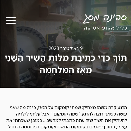
תפר
9 באוקטובר 2023
תּוֹךְ כְּדֵי כְּתִיבַת מִלּוֹת הַשִּׁיר הַשֵּׁנִי
מֵאָז הַמִּלְחָמָה
הרגע קרה משהו מצחיק: שמתי קומקום על הגאז, כי זה מה שאני
עושה כשאני רוצה להרגע "שמה קומקום". אבל עליתי לגלריה
להעתיק את השיר שזה עתה כתבתי למחשב… כמובן ששכחתי את
עצמי, כמובן שהמים בקומקום התאדו וקומקום הנירוסטה התחיל