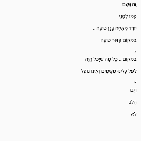
זֶה גֶּשֶׁם
כְּמוֹ לִפְנֵי
יוֹרֵד מֵאֵיזֶה עָנָן טוֹעֶה…
בִּמְקוֹם כַּדּוּר טוֹעֶה
*
בִּמְקוֹם… כָּל מָה שֶׁיָּכֹל הָיָה
לִפֹּל עָלֵינוּ מִשָּׁמַיִם וְאֵינוֹ נוֹפֵל
*
וְגַם
הַלֵּב
לֹא