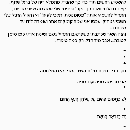
להשמיע רחשים תוך כדי כך שהבית מתמלא ריח של ברזל שרוף…
קצת נבהלתי ואחר כך הקול הפנימי שלי עשה מה שאני שונאת,
התחיל להשמיץ אותי: "מטומטמת, תלכי לעזה!" ואז הקול הרגיל שלי
השמיע צחוק. עכשו אני שמה קומקום אחר ועומדת לידו עד
שירתח…
והנה השיר שכתבתי כשפתאם התחיל גשם ושימח אותי כמו סימן
לטובה… אבל מיד חדל. רק כמה טיפות.
*
*
*
תּוֹךְ כְּדֵי כְּתִיבַת מִלּוֹת הַשִּׁיר הַשֵּׁנִי מֵאָז הַמִּלְחָמָה
אֲנִי מַרְגִּישָׁה טִפָּה וְעוֹד טִפָּה
*
יֵשׁ כְּתָמִים כֵּהִים עַל שֻׁלְחַן הָעֵץ הַחוּם
*
זֶה כַּנִּרְאֶה הַגֶּשֶׁם
*