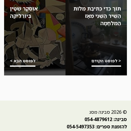
תּוֹךְ כְּדֵי כְּתִיבַת מִלּוֹת
אוֹסְקָר שְׁטַיְן
הַשִּׁיר הַשֵּׁנִי מֵאָז
בּיוֹרְלִיקֶה
הַמִּלְחָמָה
< לפוסט הקודם
לפוסט הבא >
© 2026 סבינה מסג
סבינה: 054-4879612
להזמנת ספרים: 054-5497353