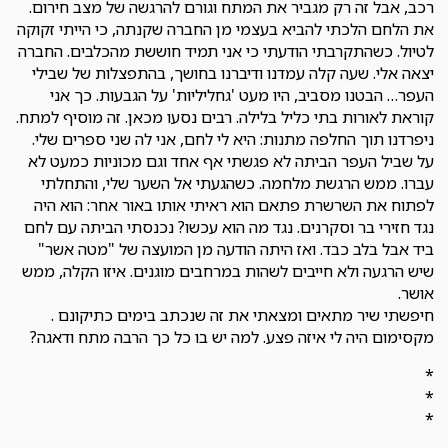
רכב, אבל זה רק מגביר את המתח וגורם להרגשה של מצב חירום.
את הלחם הלכתי להביא בעצמי מן החברה שקנתה, כי הייתי זקוקה
לטיול. כשהתקרבתי הודעתי כי אני תמיד חוששת מהכלבים. החברה
יצאה אלי. שעה קלה עמדנו ודיברנו בחושך, בהתפצלות של שבילי
העפר… הבטנו מסביב, היו מעט 'גחליליות' על הגבעות. כך אני
קוראת לאורות בתי כליל בלילה. רבים נסעו מכאן. זה מוסיף למתח.
ניפרדנו תוך החלפה מתנות: היא לי לחם, אני לה שני ספרים שלי.
על שביל העפר הביתה לא פגשתי אף אחד וגם מכוניות כמעט לא
עברו. ממש הרגשת מלחמה. כשהגעתי אל השער שלי, והתחלתי
לפתוח את השרשרת פתאם הוא ראיתי אותו באור אחר: הוא היה
נגד חזירי בר וסקרנים. נגד מה הוא עכשו? נכנסתי הביתה עם לחם
ביד אבל בלב כבד. ואז היתה הודעה מן המועצה של "מטה אשר"
שיש הרגעה ולא חייבים לשהות במרחבים מוגנים. איזו הקלה, ממש
אושר.
חיפשתי שיר מתאים ומצאתי את זה שנכתב בימים כתיקונם .
מקסימום היה לי איזה פצע. למה יש בו כל כך הרבה מתח ודאגה?
*
*
*