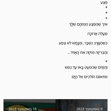
פֶּצַע
*
*
*
אֵיךְ שֶׁהַפֶּצַע הַמְּזֹהָם שֶׁלָּךְ
מַעֲלֶה אֲרוּכָה
כְּשֶׁהַשָּׁרָב נִשְׁבַּר, וְהַנָּחָשׁ לֹא צֶפַע
וְהַבְּרִיזָה מְזִיזָה אֶת הָאֲוִיר…
*
וְהַמַּיִם שֶׁכִּמְעַט בָּאוּ עַד נֶפֶשׁ
פִּתְאוֹם הוֹלְכִים אֶל הַיָּם
9 באוקטובר 2023
10 באוקטובר 2023