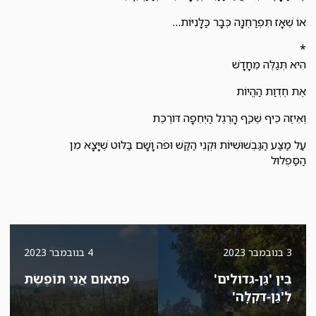
אוֹ שֶׁאָז תִּפְרַחְנָה כְּבָר כַּלָּנִיּוֹת…
*
הִיא תְּגַלֶּה מֵחָדָשׁ
אֶת חֶדְוַת הַהֱיוֹת
וְאֵיזֶה כֵּיף שֶׁכַּף הָרֶגֶל הַיְּחֵפָה דּוֹרֶכֶת
עַל מַצַּע הַגַּבְשׁוּשִׁיּוֹת וּקְנֵי הַקַּשׁ וּפֹה וָשָׁם בַּלּוּט שֶׁיָּצָא מִן
הַסַּפְלוּל
3 בנובמבר 2023
4 בנובמבר 2023
בֵּין 'גַּן-גְּדוֹלִים'
פִּתְאוֹם אֲנִי תּוֹפֶשֶׂת
לְ'גַן-דִּקְלָה'