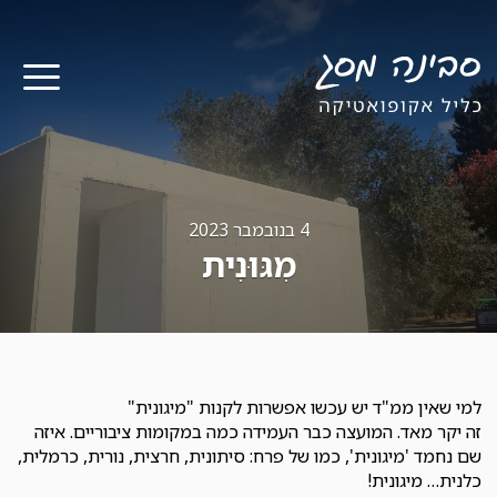
תפר
4 בנובמבר 2023
מִגּוּנִית
למי שאין ממ"ד יש עכשו אפשרות לקנות "מיגונית"
זה יקר מאד. המועצה כבר העמידה כמה במקומות ציבוריים. איזה
שם נחמד 'מיגונית', כמו של פרח: סיתונית, חרצית, נורית, כרמלית,
כלנית… מיגונית!