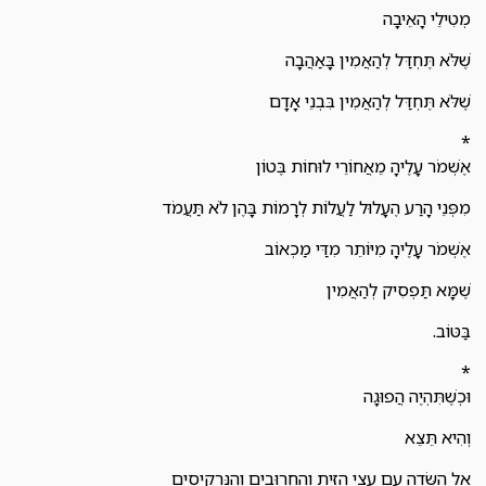
מְטִילֵי הָאֵיבָה
שֶׁלֹּא תֶּחְדַּל לְהַאֲמִין בָּאַהֲבָה
שֶׁלֹּא תֶּחְדַּל לְהַאֲמִין בִּבְנֵי אָדָם
*
אֶשְׁמֹר עָלֶיהָ מֵאֲחוֹרֵי לוּחוֹת בֶּטוֹן
מִפְּנֵי הָרַע הֶעָלוּל לַעֲלוֹת לְרָמוֹת בָּהֶן לֹא תַּעֲמֹד
אֶשְׁמֹר עָלֶיהָ מִיּוֹתֵר מִדַּי מַכְאוֹב
שֶׁמָּא תַּפְסִיק לְהַאֲמִין
בַּטּוֹב.
*
וּכְשֶׁתִּהְיֶה הֲפוּגָה
וְהִיא תֵּצֵא
אֶל הַשָּׂדֶה עִם עֲצֵי הַזַּיִת וְהֶחָרוּבִים וְהַנַּרְקִיסִים