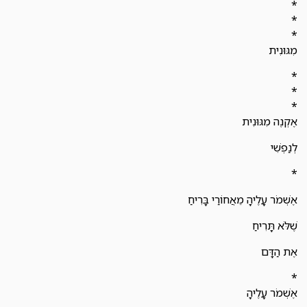
*
*
*
מִגּוּנִית
*
*
*
אֶקְנֶה מִגּוּנִית
לְנַפְשִׁי
*
אֶשְׁמֹר עָלֶיהָ מֵאֲחוֹרַי בָּרִיחַ
שֶׁלֹּא תָּרִיחַ
אֶת הַדָּם
*
אֶשְׁמֹר עָלֶיהָ