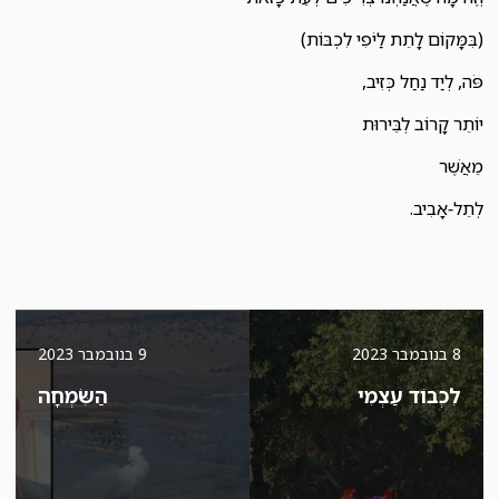
(בִּמָּקוֹם לָתֵת לַיֹפִי לִכְבּוֹת)
פֹּה, לְיַד נַחַל כְּזִיב,
יוֹתֵר קָרוֹב לְבֵּירוּת
מֵאֲשֶׁר
לְתֵל-אָבִיב.
8 בנובמבר 2023
9 בנובמבר 2023
לִכְבוֹד עַצְמִי
הַשִּׂמְחָה