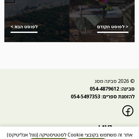
< לפוסט הקודם
לפוסט הבא >
© 2026 סבינה מסג
סבינה: 054-4879612
להזמנת ספרים: 054-5497353
פייסבוק
בניית אתר:
אתר זה משתמש בקובצי Cookie לסטטיסטיקה (גוגל אנליטיקס)
הצהרת נגישות
מדיניות פרטיות