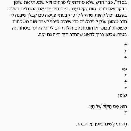
בסדר". כבר חדש שלא סידרתי לי פרחים ולא שמעתי את שוֹפֵּן
בבקר ואת ג'וֹרְג' מוּסְטָּקִי בערב. היום חידשתי את ההרגלים האלה.
בעצם, יכול להיות שהוקל לי כי קבעתי פגישה עם קבלן שיבנה לי
חדר ממוגן ענק ל'וילה'. זה כדי שיהיה סיכוי לארח שוב משפחות
שעושות 'גיבוש' או חוגגות יום הולדת. גם לי יהיה יותר ביטחון, זה
בטוח. עכשו צריך לדאוג שהחדר הזה יהיה גם יפה.
*
*
*
יֹפִי
*
*
*
שוֹפֵּן
הוּא פַּס הַקּוֹל שֶׁל חַיַּי.
*
חָזַרְתִּי לָשִׂים שוֹפֵּן עַל הַבֹּקֶר,