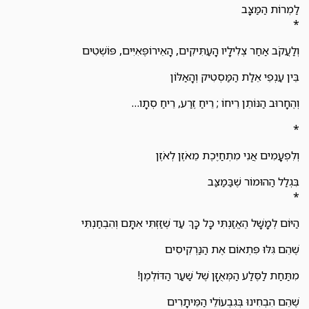
לַמְרוֹת הַמַּצָּב
*
וְלַעֲקֹב אַחַר צְלִילָיו הָעַתִּיקִים, הָאֵירוֹפֶּאִיִּים, פּוֹשְׁטִים
בֵּין עַנְפֵי אֵלַת הַמַּסְטִיק וְהָאַלּוֹן
וְהֶחָרוּב הַנּוֹתֵן רֵיחוֹ ; רֵיחַ זֶרַע, רֵיחַ סְתָו…
*
וְלִפְעָמִים אֲנִי מִתְחַיֶּכֶת מֵאֹזֶן לְאֹזֶן
בִּגְלַל הַהוּמוֹר שֶׁבַּמַצַּב
*
הַיּוֹם לְמָשָׁל הֶאֱזַנְתִּי כָּל כָּךְ עַד שֶׁזַּזְתִּי אִתָּם וְהִבְחַנְתִּי
שֶׁהֵם גִּלּוּ פִּתְאוֹם אֶת הַנַּרְקִיסִים
מִתַּחַת לַסֶּלַע הַמְּאֻזָּן שֶׁל שַׁעַר הַדּוֹלְמֶן!
שֶׁהֵם הִבְחִינוּ בְּגִבְעוֹלֵי הַמֵּיתָרִים