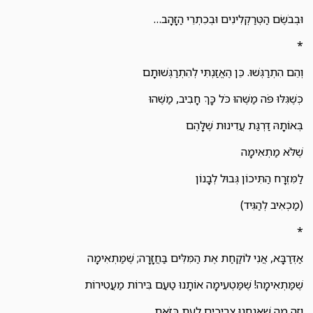
וּבְבֹשֶׂם הַטְּרַקְלִינִים וּבְכִתְרֵי הַזָּהָב…
*
וְהֵם הִתְרַגְּשׁוּ. כֵּן הֶאֱזַנְתִּי לְהִתְרַגְּשׁוּתָם
כְּשֶׁגִּלּוּ פֹּה מַשֶּׁהוּ כֹּל כָּךְ חָבִיב, מַשֶּׁהוּ
בְּאוֹתָהּ דַּרְגַּת עֲדִינוּת שֶׁלָּהֶם
שֶׁלֹּא מַתְאִימָה
לַמִּזְרָח הַתִּיכוֹן גְּבוּל לְבָנוֹן
(מַכְאִיב לְהַגִּיד)
*
אַדְּרַבָּא, אֲנִי לוֹקַחַת אֶת הַמִּלִּים בַּחֲזָרָה; שֶׁמַּתְאִימָה
שֶׁמַּתְאִימָה! שֶׁמַּטְעִימָה אוֹתָנוּ טַעַם בִּירוֹת מַעֲטִירוֹת
וְזֶה מָה שֶׁאֲנַחְנוּ צְרִיכִים לְעֵת כָּזֹאת