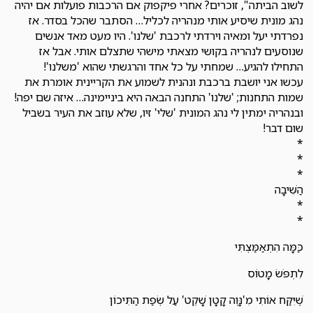
לשוב הביתה", זוכרים? אחרי פיקפוק אם הרכבות פועלות אם יהיה
נהג מונית שיסיע אותי מנהריה לכליל… הסתבר שהכל בסדר. אז
נפרדתי יעל ומאיה וירדתי לרכבת 'שלנו'. היו מעט מאד אנשים
שנוסעים לנהריה בקושי מצאתי מישהי שתצלם אותי. אבל אז
התחילו להגיע… שמחתי על כל אחד והרגשתי שהוא 'משלנו'!
עכשו אני יושבת ברכבת ונהנית לשמוע את הקריינית אומרת את
שמות התחנות; 'שלנו' התחנה הבאה היא ביניימינה… איזה שם יפה!
ובנהריה ימתין לי נהג המונית 'שלי' זיו, שלא עוזב את העיר בשביל
שום דבר!
*
*
*
הַשִּׁיבָה
*
*
כַּמָּה הִתְאַמַּצְתִּי
לִתְפֹּשׂ מָטוֹס
שֶׁיִּקַּח אוֹתִי מִ'נָּוֶה קָטָן שָׁקֵט' עַל שְׂפַת הַתִּיכוֹן