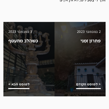
2 בנובמבר 2023
3 בנובמבר 2023
פִּתְרוֹן זְמַנִּי
כְּשֶׁהַלֵּב מִתְעַטֵּף
< לפוסט הקודם
לפוסט הבא >