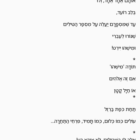
אוֹתָם אֶחָד אֶחָד, וְלוּ
בְּלֵב רוֹעֵד,
עַד שֶׁמִּסְפָּרָם יַעֲלֶה עַל מִסְפַּר הַטִּילִים
שֶׁנּוֹרוּ לְעֶבְרִי
וּמִישֶׁהוּ יִירֵט!
*
תּוֹדָה 'מִישֶׁהוּ'
אִם זֶה אֱלֹהִים
אוֹ חַיָּל קָטָן
*
תַּחַת כִּפַּת בַּרְזֶל
עוֹלִים כְּמוֹ כְּלוּם, כְּמוֹ תָּמִיד, פִּרְחֵי הַתַּחֲרָה…
*
אֵלֵךְ לִי בַּשְּׁבִילִים, לֹא אִירָא רַע!