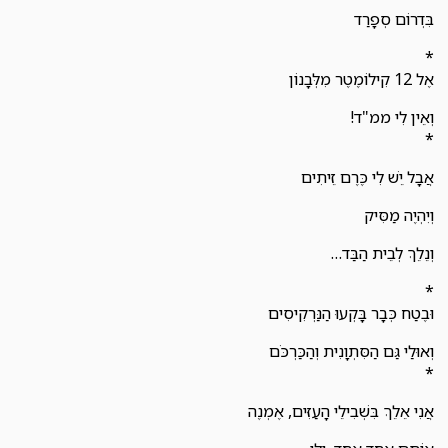
בִּדְרוֹם סְפָרַד
*
אֶל 12 קִילוֹמֶטֶר מִלְּבָנוֹן
וְאֵין לִי ממ"ד!
*
אֲבָל יֵשׁ לִי כֶּרֶם זֵיתִים
וְיִהְיֶה מַסִּיק
וְנֵלֵךְ לְבֵית הַבַּד…
*
וּבֶטַח כְּבָר בָּקְעוּ הַנַּרְקִיסִים
וְאוּלַי גַּם הַסִּתְוָנִית וְהַכַּרְכֹּם
*
אֲנִי אֵלֵךְ בִּשְׁבִילֵי הָעַזִּים, אֶמְנֶה