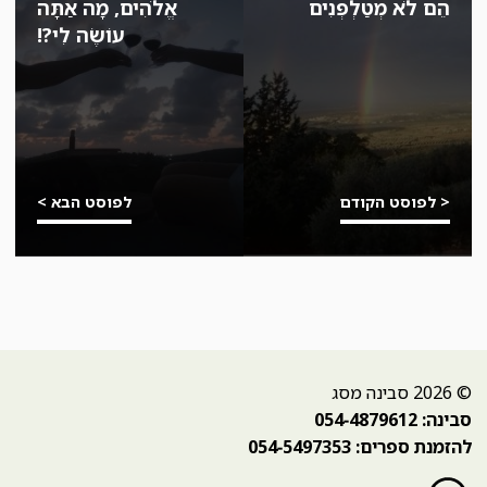
הֵם לֹא מְטַלְפְּנִים
אֱלֹהִים, מָה אַתָּה
עוֹשֶׂה לִי?!
< לפוסט הקודם
לפוסט הבא >
© 2026 סבינה מסג
סבינה: 054-4879612
להזמנת ספרים: 054-5497353
פייסבוק