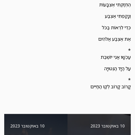
הֶחְזַקְתִּי אֶצְבָּעוֹת
וְנָקַפְתִּי אֶצְבַּע
כְּדֵי לִרְאוֹת בַּכֹּל
אֶת אֶצְבַּע אֱלֹהִים
*
עַכְשָׁו אֲנִי יוֹשֶׁבֶת
עַל הַיָּד הַנְּטוּיָה
*
קָרוֹב קָרוֹב לְקַו הַחַיִּים
10 באוקטובר 2023
10 באוקטובר 2023