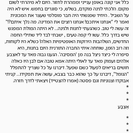
כלל אני קונה באופן ענייני וממהרת לחזור. היום לא מיהרתי לשום
מקום. הלכתי לגינה מוקדם, בשלש, כי סוגרים בחמש. איש לא היה
על השביל . היחיד שפגשתי היה חבר מוסלמי שעצר את המכונית
ואמר לי "אנחנו איתכם! אנחנו רוצים את המדינה. מה נלך איתם?!"
זה עשה לי טוב. כשהגעתי לחנות ולגינה… לא היתה המולת המפגש
שיש בדרך כלל. עשו לי קפה טעים , ישבתי לבד ליד שתילי החסה
החדשים, השלהבות הירוקות האופטימיות האלה! כשלא היו לקוחות,
וזה רוב הזמן, שוחחה איתי החברה התורנית היום בחנות, היא
סיפרה לי כיצד ניצל בנה מן 'המסיבה'. הגענו גבוה מאד עד לאצבע
אלהים ועמוק מאד עד לאולי היתה אמא טובה אם לבן היו כאלה
חושים בריאים לפעול כשם שפעל. דיברנו על כל שצריך להתפלל
"הגומל", דיברנו על כך שהוא כבר בצבא, עושה את תפקידו… קניתי
אבוקדו וצנוניות וגם פסטה (אמרו להצטייד) ויצאתי לדרך חזרה.
*
*
*
אֶצְבַּע
*
*
*