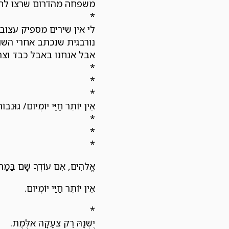
משפחה מהדרום שרצו לחסוך ל4 ילדיהם את טרואמת האזעקות, והם כבר 
*
לי אין שירים מספיק עצובי
נורבגית שנכתב אחרי השוא
אבל אנחנו באבל כבד וצר
*
*
*
אֵין יוֹתֵר חַיַּי יוֹמְיוֹם/ גוּנבו
*
*
*
אֱלֹהִים, אִם עוֹדְךָ שָׁם בַּמָּר
אֵין יוֹתֵר חַיַּי יוֹמְיוֹם.
*
יֶשְׁנָהּ רַק צְעָקָה אִלֶּמֶת.