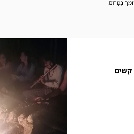
ֹמְךָ בַּמָּרוֹם,
 קָשִׁים