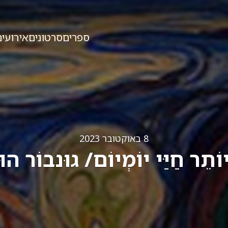
ספרים
סרטונים
אירועים
8 באוקטובר 2023
וֹתֵר חַיַּי יוֹמְיוֹם/ גוּנבוֹר הו