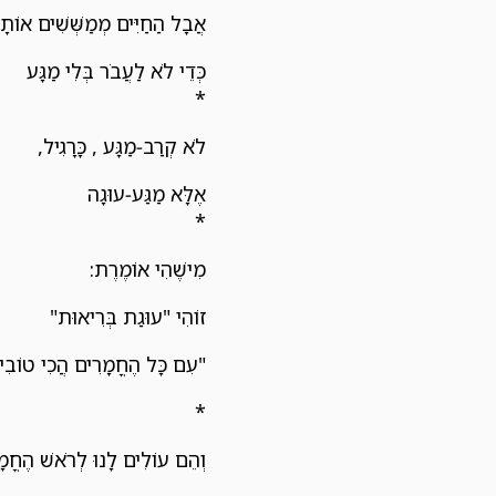
אֲבָל הַחַיִּים מְמַשְּׁשִׁים אוֹתָנ
כְּדֵי לֹא לַעֲבֹר בְּלִי מַגָּע
*
לֹא קְרַב-מַגָּע , כָּרָגִיל,
אֶלָּא מַגַּע-עוּגָה
*
מִישֶׁהִי אוֹמֶרֶת:
זוֹהִי "עוּגַת בְּרִיאוּת"
"עִם כָּל הֶחֳמָרִים הֲכִי טוֹבִ
*
וְהֵם עוֹלִים לָנוּ לְרֹאשׁ הֶחֳ