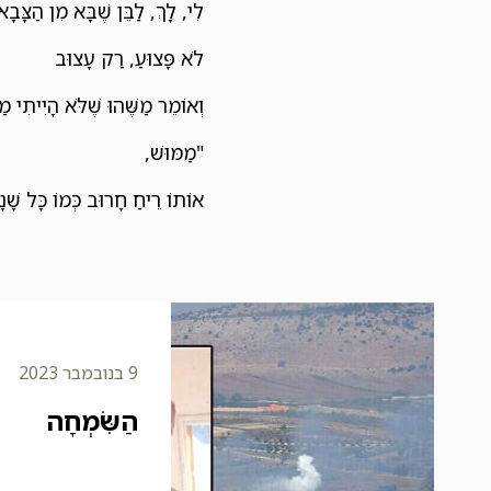
לִי, לָךְ, לַבֵּן שֶׁבָּא מִן הַצָּבָא
לֹא פָּצוּעַ, רַק עָצוּב
וְאוֹמֵר מַשֶּׁהוּ שֶׁלֹּא הָיִיתִי מ
"מַמּוּשׁ,
אוֹתוֹ רֵיחַ חָרוּב כְּמוֹ כָּל שָׁנ
9 בנובמבר 2023
הַשִּׂמְחָה