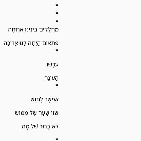
*
*
*
מְחַלְּקִים בֵּינֵינוּ אֲרוּחָה
פִּתְאוֹם הָיְתָה לָנוּ אֲרוּכָה
*
עַכְשָׁו
הָעוּגָה
*
אֶפְשָׁר לָחוּשׁ
שֶׁזּוֹ שָׁעָה שֶׁל מִמּוּשׁ
לֹא בָּרוּר שֶׁל מָה
*