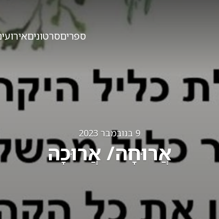
ספרים
סרטונים
אירועים
9 בנובמבר 2023
אֲרוּחָה/ אֲרוּכָה