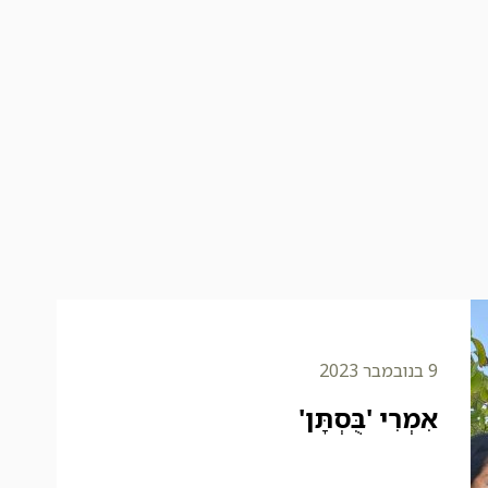
9 בנובמבר 2023
אִמְרִי 'בֻּסְתָּן'