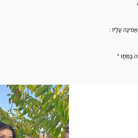
ַאֲמִינָה עָלָיו :
ָה בָּסְתָו "